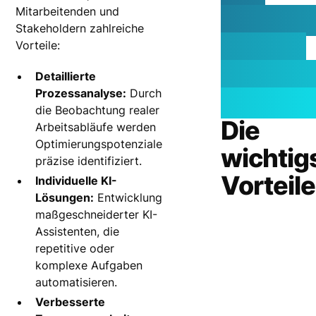
Mitarbeitenden und
Shadow
Stakeholdern zahlreiche
Ihre KI-
Vorteile:
Entwick
Detaillierte
Prozessanalyse:
Durch
voranbr
die Beobachtung realer
Die
Arbeitsabläufe werden
Optimierungspotenziale
wichtig
präzise identifiziert.
Vorteile
Individuelle KI-
Lösungen:
Entwicklung
maßgeschneiderter KI-
Assistenten, die
repetitive oder
komplexe Aufgaben
automatisieren.
Verbesserte