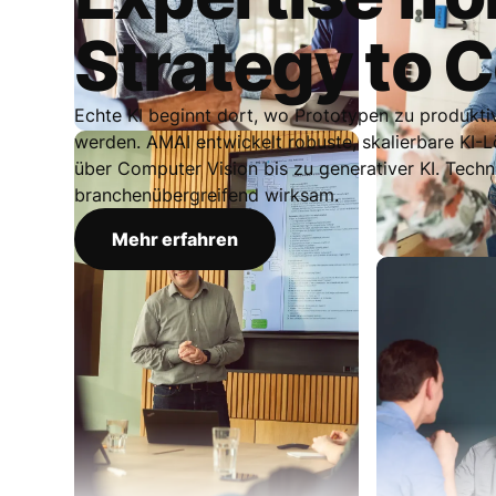
Strategy to 
Echte KI beginnt dort, wo Prototypen zu produk
werden. AMAI entwickelt robuste, skalierbare KI
über Computer Vision bis zu generativer KI. Techno
branchenübergreifend wirksam.
Mehr erfahren