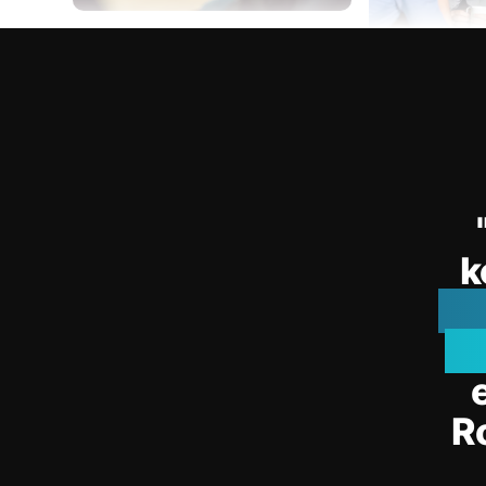
k
Bu
Pr
R