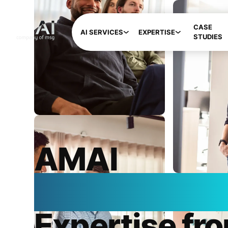
CASE
AI SERVICES
EXPERTISE
STUDIES
AMAI
Your Guide to
Expertise fr