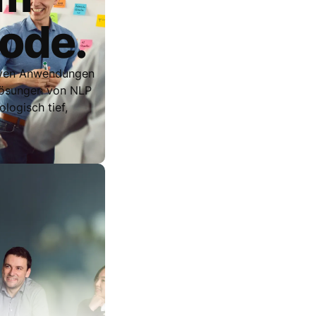
Code.
tiven Anwendungen
-Lösungen von NLP
logisch tief,