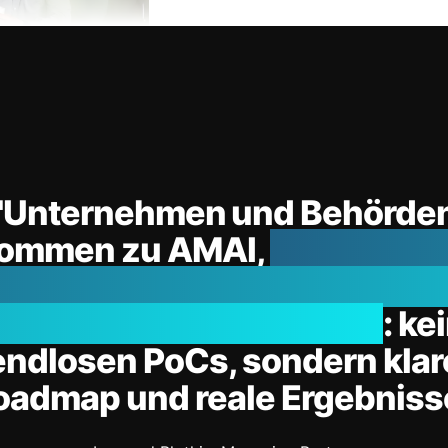
"Unternehmen und Behörde
ommen zu AMAI,
wenn KI ke
zzword bleiben, sondern ec
oduktreife erreichen soll
: ke
endlosen PoCs, sondern klar
oadmap und reale Ergebnisse