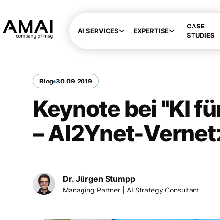
CASE
AI SERVICES
EXPERTISE
STUDIES
Blog
30
.
09
.
2019
Keynote bei "KI fü
– AI2Ynet-Verne
Dr. Jürgen Stumpp
Managing Partner | AI Strategy Consultant