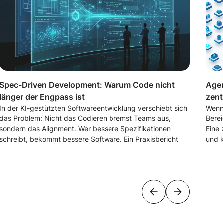
Spec-Driven Development: Warum Code nicht
Agen
länger der Engpass ist
zent
In der KI-gestützten Softwareentwicklung verschiebt sich
Wenn
das Problem: Nicht das Codieren bremst Teams aus,
Berei
sondern das Alignment. Wer bessere Spezifikationen
Eine 
schreibt, bekommt bessere Software. Ein Praxisbericht
und k