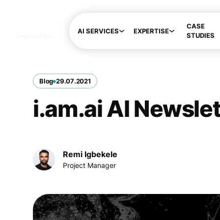
CASE
AI SERVICES
EXPERTISE
STUDIES
Blog
29
.
07
.
2021
i.am.ai AI Newsle
Remi Igbekele
Project Manager