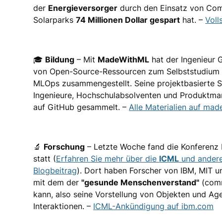
der
Energieversorger
durch den Einsatz von Comp
Solarparks
74 Millionen Dollar gespart
hat. –
Voll
🎓
Bildung
– Mit
MadeWithML
hat der Ingenieur
von Open-Source-Ressourcen zum Selbststudium 
MLOps zusammengestellt. Seine projektbasierte S
Ingenieure, Hochschulabsolventen und Produktman
auf GitHub gesammelt. –
Alle Materialien auf ma
🔬
Forschung
– Letzte Woche fand die Konferenz 
statt (
Erfahren Sie mehr über die
ICML
und andere
Blogbeitrag
). Dort haben Forscher von IBM, MIT 
mit dem der
"gesunde Menschenverstand"
(comm
kann, also seine Vorstellung von Objekten und A
Interaktionen. –
ICML-Ankündigung auf ibm.com