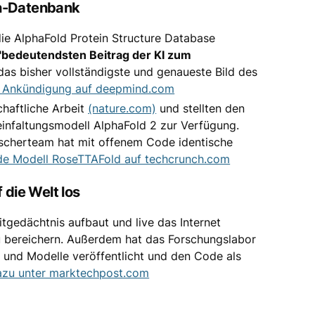
in-Datenbank
ie AlphaFold Protein Structure Database
"bedeutendsten Beitrag der KI zum
das bisher vollständigste und genaueste Bild des
e Ankündigung auf deepmind.com
chaftliche Arbeit
(nature.com)
und stellten den
einfaltungsmodell AlphaFold 2 zur Verfügung.
rscherteam hat mit offenem Code identische
de Modell RoseTTAFold auf techcrunch.com
 die Welt los
itgedächtnis aufbaut und live das Internet
u bereichern. Außerdem hat das Forschungslabor
 und Modelle veröffentlicht und den Code als
azu unter marktechpost.com